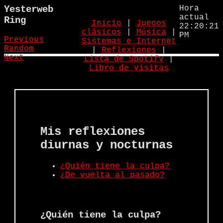
Yesterweb
Hora
actual
Ring
Inicio
|
Juegos
22:20:21
clásicos
|
Música
|
PM
Previous
Sistemas e Internet
Random
|
Reflexiones
|
Next
Lista de Spotify
|
Libro de visitas
Mis reflexiones
diurnas y nocturnas
¿Quién tiene la culpa?
¿De vuelta al pasado?
¿Quién tiene la culpa?