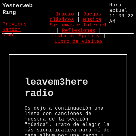
Yesterweb
Hora
actual
Ring
Inicio
|
Juegos
11:09:22
clásicos
|
Música
|
AM
Previous
Sistemas e Internet
Random
|
Reflexiones
|
Next
Lista de Spotify
|
Libro de visitas
leavem3here
radio
Os dejo a continuación una
lista con canciónes de
muestra de la sección
"Música". Trato de elegir la
más significativa para mí de
cada album por una razón u