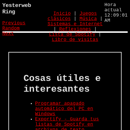
Yesterweb
Hora
actual
Ring
Inicio
|
Juegos
12:09:01
clásicos
|
Música
|
AM
Previous
Sistemas e Internet
Random
|
Reflexiones
|
Next
Lista de Spotify
|
Libro de visitas
Cosas útiles e
interesantes
Programar apagado
automático del PC en
Windows
Exportify - Guarda tus
listas de Spotify en
archivos de texto